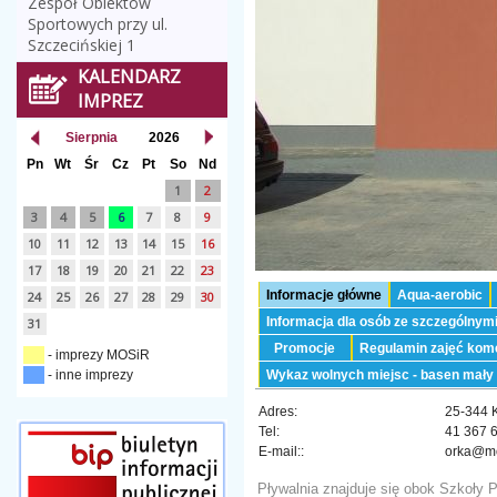
Zespół Obiektów
Sportowych przy ul.
Szczecińskiej 1
KALENDARZ
IMPREZ
Sierpnia
2026
Pn
Wt
Śr
Cz
Pt
So
Nd
1
2
3
4
5
6
7
8
9
10
11
12
13
14
15
16
17
18
19
20
21
22
23
Informacje główne
Aqua-aerobic
24
25
26
27
28
29
30
Informacja dla osób ze szczególnym
31
Promocje
Regulamin zajęć kome
- imprezy MOSiR
- inne imprezy
Wykaz wolnych miejsc - basen mały
Adres:
25-344 K
Tel:
41 367 
E-mail::
orka@mos
Pływalnia znajduje się obok Szkoły 