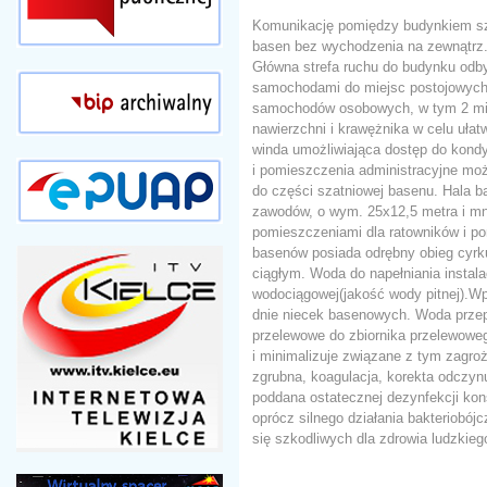
Komunikację pomiędzy budynkiem szk
basen bez wychodzenia na zewnątrz. 
Główna strefa ruchu do budynku odb
samochodami do miejsc postojowych d
samochodów osobowych, w tym 2 miej
nawierzchni i krawężnika w celu uła
winda umożliwiająca dostęp do kondy
i pomieszczenia administracyjne moż
do części szatniowej basenu. Hala 
zawodów, o wym. 25x12,5 metra i mni
pomieszczeniami dla ratowników i po
basenów posiada odrębny obieg cyrku
ciągłym. Woda do napełniania instala
wodociągowej(jakość wody pitnej).W
dnie niecek basenowych. Woda przep
przelewowe do zbiornika przelewoweg
i minimalizuje związane z tym zagroże
zgrubna, koagulacja, korekta odczy
poddana ostatecznej dezynfekcji ko
oprócz silnego działania bakteriobó
się szkodliwych dla zdrowia ludzkie